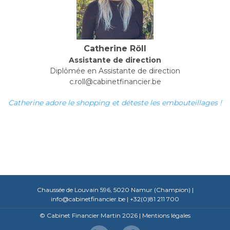
Catherine Röll
Assistante de direction
Diplômée en Assistante de direction
c.roll@cabinetfinancier.be
Catherine adore le shopping et déteste les embouteillages !
Chaussée de Louvain 596, 5020 Namur (Champion) |
info@cabinetfinancier.be
| +32(0)81 211 700
© Cabinet Financier Martin 2026 |
Mentions légales