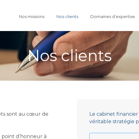
Skip
to
Nos missions
Nos clients
Domaines d’expertise
content
Nos clients
érêts sont au cœur de
Le cabinet financi
véritable stratégie
 point d’honneur à